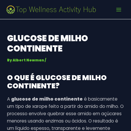
Skip
Post
MAI
to
navigation
MEN
content
GLUCOSE DE MILHO
CONTINENTE
By
Albert Newman
/
O QUE É
GLUCOSE DE MILHO
CONTINENTE
?
A
glucose de milho continente
é basicamente
um tipo de xarope feito a partir do amido do milho. O
processo envolve quebrar esse amido em açúcares
menores usando enzimas ou ácidos. O resultado é
um líquido espesso, transparente e levemente