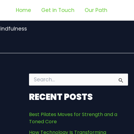
Home
Get in Touch
Our Path
indfulness
S
e
a
RECENT POSTS
r
c
h
Best Pilates Moves for Strength and a
f
Toned Core
o
r
How Technology Is Transforming
: