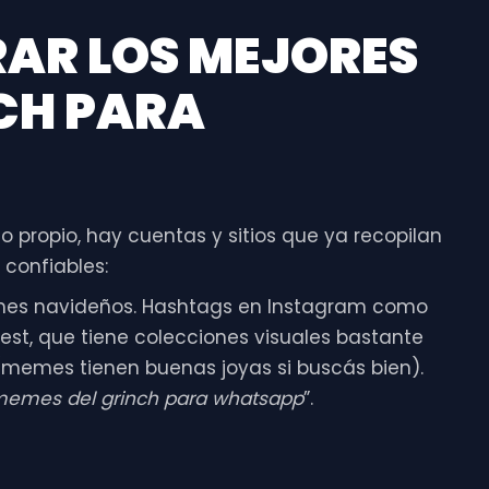
AR LOS MEJORES
CH PARA
 propio, hay cuentas y sitios que ya recopilan
 confiables:
mes navideños. Hashtags en Instagram como
st, que tiene colecciones visuales bastante
memes tienen buenas joyas si buscás bien).
emes del grinch para whatsapp
”.