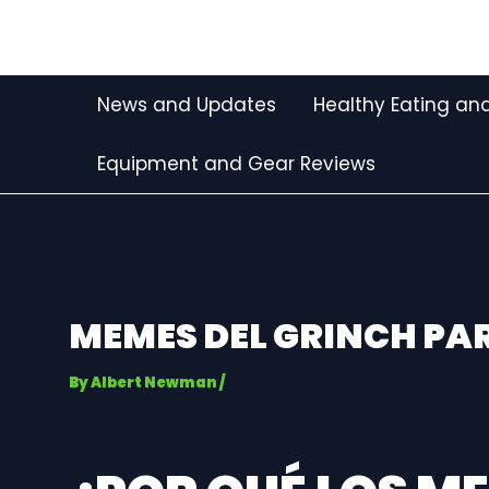
Skip
Post
to
navigation
content
News and Updates
Healthy Eating and
Equipment and Gear Reviews
MEMES DEL GRINCH P
By
Albert Newman
/