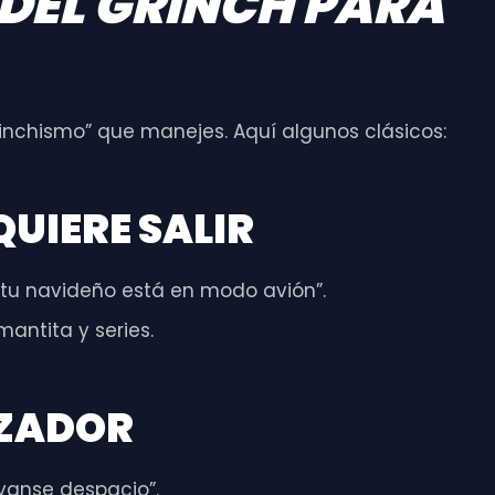
DEL GRINCH PARA
rinchismo” que manejes. Aquí algunos clásicos:
QUIERE SALIR
ritu navideño está en modo avión”.
antita y series.
IZADOR
áyanse despacio”.