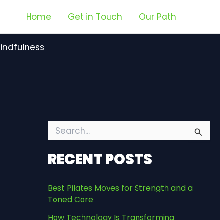
Home
Get in Touch
Our Path
indfulness
S
e
a
RECENT POSTS
r
c
h
Best Pilates Moves for Strength and a
f
Toned Core
o
r
How Technology Is Transforming
: