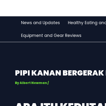
Skip
Post
to
navigation
content
News and Updates
Healthy Eating and
Equipment and Gear Reviews
PIPI KANAN BERGERAK
By
Albert Newman
/