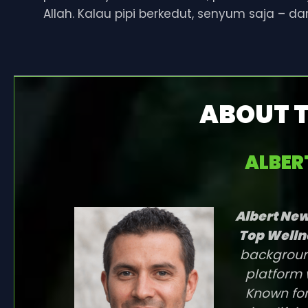
Allah. Kalau pipi berkedut, senyum saja – da
ABOUT 
ALBE
Albert N
Top Welln
background
platform 
Known for